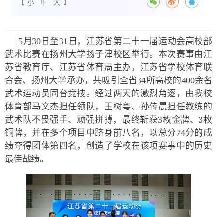
【
小
中
大
】
5月30日至31日，江苏省第二十一届运动会高校部
武术比赛在扬州大学扬子津校区举行。本次赛事由江
苏省教育厅、江苏省体育局主办，江苏省学校体育联
合会、扬州大学承办，共吸引全省34所高校的400余名
武术运动员同台竞技。经过两天的激烈角逐，由我校
体育部马文杰担任领队，王树粤、孙传晨担任教练的
武术队不畏强手、顽强拼搏，最终斩获3枚金牌、3枚
铜牌，并在多个项目中跻身前八名，以总分74分的成
绩夺得团体第四名，创造了学校在该项赛事中的历史
最佳战绩。