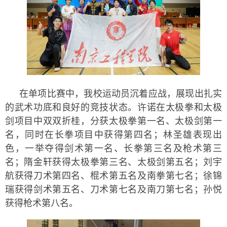
在单项比赛中，我校运动员沉着应战，展现出扎实
的武术功底和良好的竞技状态。许诺在太极拳和太极
剑项目中双双折桂，分获太极拳第一名、太极剑第一
名，同时在长拳项目中获得第四名；林圣雄表现出
色，一举夺得剑术第一名、长拳第三名及枪术第三
名；隋金轩获得太极拳第三名、太极剑第五名；刘宇
航获得刀术第四名、棍术第五名及南拳第七名；徐锦
瑞获得剑术第五名、刀术第七名及南刀第七名；孙悦
获得枪术第八名。