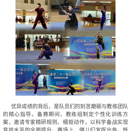
优异成绩的背后，是队员们的刻苦磨砺与教练团队
的精心指导。备赛期间，教练组制定个性化训练方
案，邀请专家精研规则、细抠动作，以科学备战实现
竞技水平的全面提升。赛场上，健儿们发挥出色，既