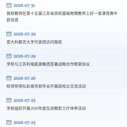
2026-07-31
我校教师在第十五届江苏省高校基础物理教师上好一堂课竞赛中
获佳绩
2026-07-29
意大利都灵大学代表团访问我校
2026-07-29
学校与江苏利电能源集团签署战略合作框架协议
2026-07-26
校领导带队赴南京软件谷开展政校企交流活动
2026-07-25
学校组织开展2026年度先进教职工疗休养活动
2026-07-25