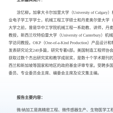
涂忆柳
，
加拿大卡尔加里大学（
University of Calgary
）
业电子学工学学士，机械工程工学硕士和丹麦奥尔堡大学
大学之前，曾是华中工学院机械工程一系助教、讲师，丹
教授，新西兰坎特伯雷大学（
University of Canterbury
）机械
学访问教授。
OKP
（
One-of-a-Kind Production
）产品设计和
发表研究论文
240
多篇，研究专著
6
部。
美国制造工程师协
获取过数个杰出研究奖和教学成就奖，是数十个学术期刊
西兰和新加坡等国家和地区的政府基金评审专家。受聘多
委员、专业委员会主席
、编委会主席及论文集主编。
报告主要内容：
微
/
纳加工是高精密工程、微传感器生产、生物医学工