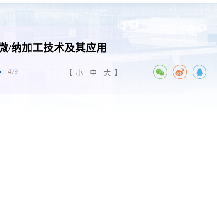
微/纳加工技术及其应用
479
【
小
中
大
】