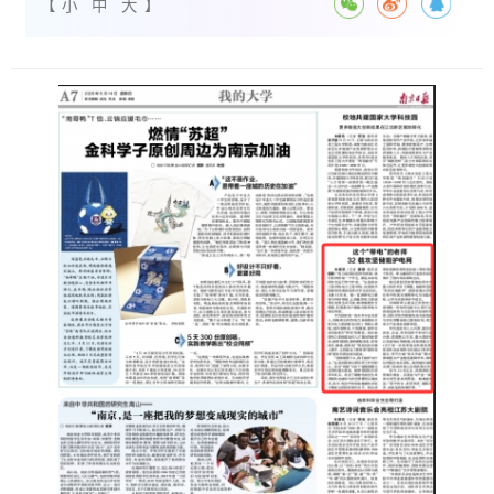
【
小
中
大
】