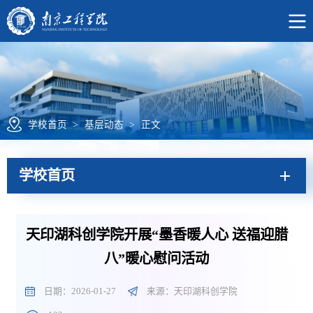
学校首页
>
基层动态
>
正文
学校首页
天印湖科创学院开展“墨香暖人心 送福迎腊
八”暖心慰问活动
日期：2026-01-27
来源：天印湖科创学院