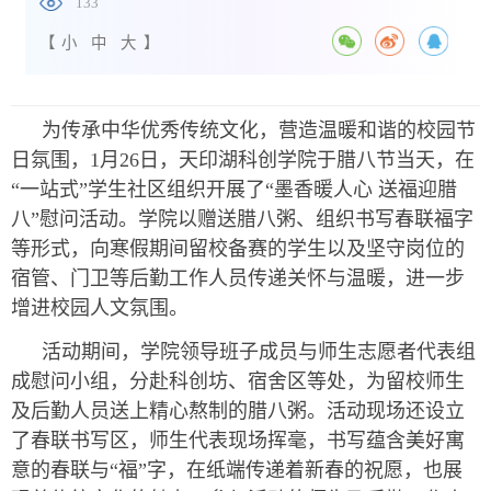
133
【
小
中
大
】
为传承中华优秀传统文化，营造温暖和谐的校园节
日氛围，1月26日，天印湖科创学院于腊八节当天，在
“
一站式
”学生社区组织开展了“墨香暖人心 送福迎腊
八”慰问活动。学院以赠送腊八粥、组织书写春联福字
等形式，向寒假期间留校备赛的学生以及坚守岗位的
宿管、门卫等后勤工作人员传递关怀与温暖，进一步
增进校园人文氛围。
活动期间，学院领导班子成员与师生志愿者代表组
成慰问小组，分赴科创坊、宿舍区等处，为留校师生
及后勤人员送上精心熬制的腊八粥。活动现场还设立
了春联书写区，师生代表现场挥毫，书写蕴含美好寓
意的春联与“福”字，在纸端传递着新春的祝愿，也展